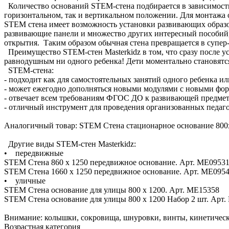
Количество оснований STEM-стена подбирается в зависимости
горизонтальном, так и вертикальном положении. Для монтажа о
STEM стена имеет возможность установки развивающих образов
развивающие панели и множество других интересный пособий,
открытия. Таким образом обычная стена превращается в супер
Преимущество STEM-стен Masterkidz в том, что сразу после у
равнодушным ни одного ребенка! Дети моментально становятся
STEM-стена:
- подходит как для самостоятельных занятий одного ребенка ил
- может ежегодно дополняться новыми модулями с новыми форма
- отвечает всем требованиям ФГОС ДО к развивающей предмет
- отличный инструмент для проведения организованных педагог
Аналогичный товар: STEM Стена стационарное основание 800
Другие виды STEM-стен Masterkidz:
• передвижные
STEM Стена 860 х 1250 передвижное основание. Арт. ME0953
STEM Стена 1660 х 1250 передвижное основание. Арт. ME095
• уличные
STEM Стена основание для улицы 800 x 1200. Арт. ME15358
STEM Стена основание для улицы 800 x 1200 Набор 2 шт. Арт
Внимание: колышки, сокровища, шнуровки, винты, кинетическ
Возрастная категория