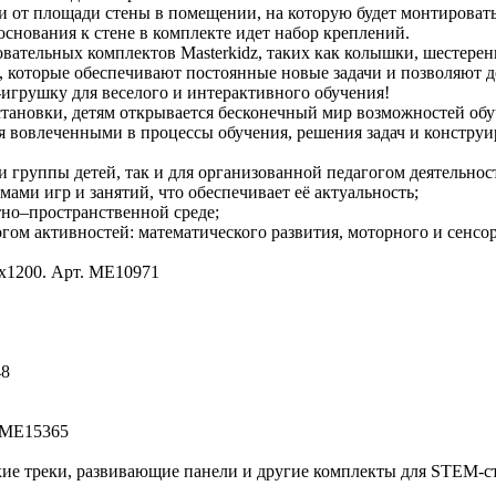
 от площади стены в помещении, на которую будет монтировать
снования к стене в комплекте идет набор креплений.
ательных комплектов Masterkidz, таких как колышки, шестерен
 которые обеспечивают постоянные новые задачи и позволяют д
-игрушку для веселого и интерактивного обучения!
становки, детям открывается бесконечный мир возможностей об
 вовлеченными в процессы обучения, решения задач и конструи
и группы детей, так и для организованной педагогом деятельнос
ми игр и занятий, что обеспечивает её актуальность;
но–пространственной среде;
ом активностей: математического развития, моторного и сенсорн
х1200. Арт. ME10971
1
48
. ME15365
ие треки, развивающие панели и другие комплекты для STEM-с