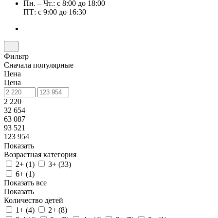
Пн. – Чт.: с 8:00 до 18:00
ПТ: с 9:00 до 16:30
Фильтр
Сначала популярные
Цена
Цена
2 220
32 654
63 087
93 521
123 954
Показать
Возрастная категория
2+ (
1
)
3+ (
33
)
6+ (
1
)
Показать все
Показать
Количество детей
1+ (
4
)
2+ (
8
)