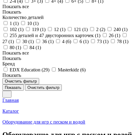
2-4 (
4
)
3+ (
3
)
4+ (
4
)
6+ (
5
)
8+ (
1
)
Показать все
Показать
Количество деталей
1 (
1
)
10 (
1
)
102 (
1
)
119 (
1
)
12 (
1
)
121 (
1
)
2 (
2
)
240 (
1
)
255 деталей и 47 двусторонних карточек (
1
)
26 (
1
)
27 (
1
)
30 (
1
)
36 (
1
)
4 (
6
)
6 (
1
)
73 (
1
)
78 (
1
)
80 (
1
)
84 (
1
)
Показать все
Показать
Бренд
EDX Education (
29
)
Masterkidz (
6
)
Показать
Очистить фильтр
Показать
Очистить фильтр
Главная
Каталог
Оборудование для игр с песком и водой
Оборудование для игр с песком и водой