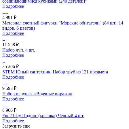
соединяющимися кубиками (240 деталей)"
Подробнее
4 991 ₽
Материал счетный фигурки "Морские обитатели" (84 шт., 14
видов, 6 цветов)
Подробнее
11 558 ₽
Набор луп, 4 шт.
Подробнее
35 366 ₽
STEM Юный сантехник. Набор труб из 121 предмета
Подробнее
9 598 ₽
Набор игрушек «Водяные виражи»
Подробнее
8 966 ₽
Fun2 Play Поднос (крышка) Черный 4 шт.
Подробнее
Загрузить еще