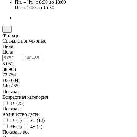
Пн. – Чт.: с 8:00 до 18:00
ПТ: с 9:00 до 16:30
Фильтр
Сначала популярные
Цена
Цена
5 052
38 903
72 754
106 604
140 455
Показать
Возрастная категория
3+ (
25
)
Показать
Количество детей
1+ (
1
)
2+ (
12
)
3+ (
1
)
4+ (
2
)
Показать все