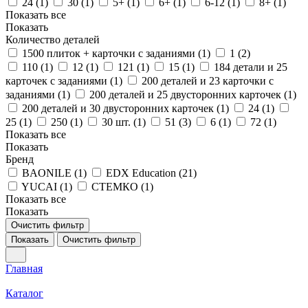
24 (
1
)
30 (
1
)
5+ (
1
)
6+ (
1
)
6-12 (
1
)
8+ (
1
)
Показать все
Показать
Количество деталей
1500 плиток + карточки с заданиями (
1
)
1 (
2
)
110 (
1
)
12 (
1
)
121 (
1
)
15 (
1
)
184 детали и 25
карточек с заданиями (
1
)
200 деталей и 23 карточки с
заданиями (
1
)
200 деталей и 25 двусторонних карточек (
1
)
200 деталей и 30 двусторонних карточек (
1
)
24 (
1
)
25 (
1
)
250 (
1
)
30 шт. (
1
)
51 (
3
)
6 (
1
)
72 (
1
)
Показать все
Показать
Бренд
BAONILE (
1
)
EDX Education (
21
)
YUCAI (
1
)
СТЕМКО (
1
)
Показать все
Показать
Очистить фильтр
Показать
Очистить фильтр
Главная
Каталог